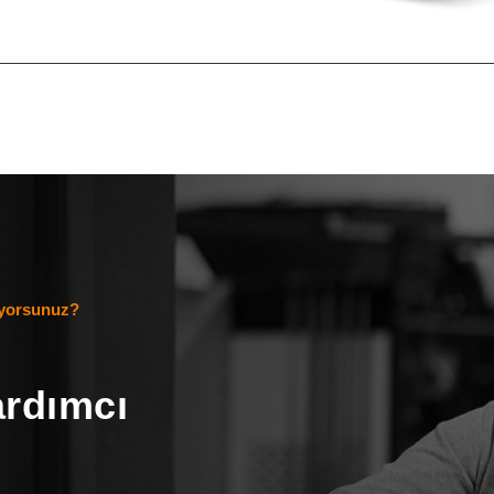
ıyorsunuz?
ardımcı