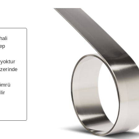
hali
kep
 yoktur
üzerinde
 ömrü
lir