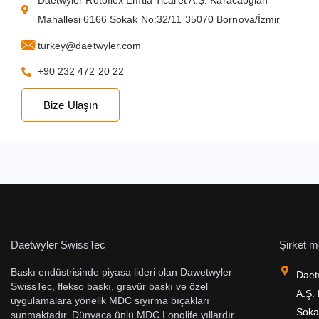
Daetwyler Rotoflex Emtia Ticaret A.Ş. Karacaoğlan
Mahallesi 6166 Sokak No:32/11 35070 Bornova/İzmir
turkey@daetwyler.com
+90 232 472 20 22
Bize Ulaşın
Daetwyler SwissTec
Şirket m
Baskı endüstrisinde piyasa lideri olan Dawetwyler
Daet
SwissTec, flekso baskı, gravür baskı ve özel
A.Ş.
uygulamalara yönelik MDC sıyırma bıçakları
Soka
sunmaktadır. Dünyaca ünlü MDC Longlife yıllardır