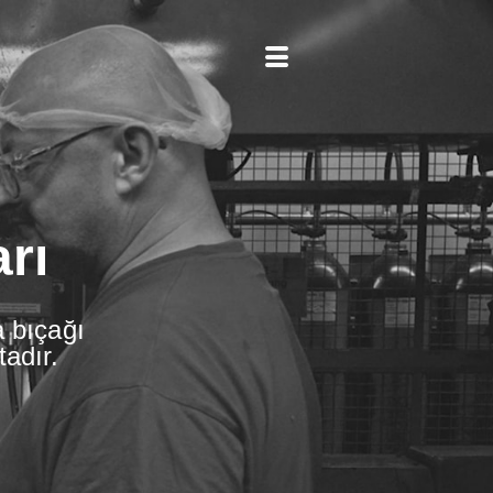
rı
 bıçağı
adır.