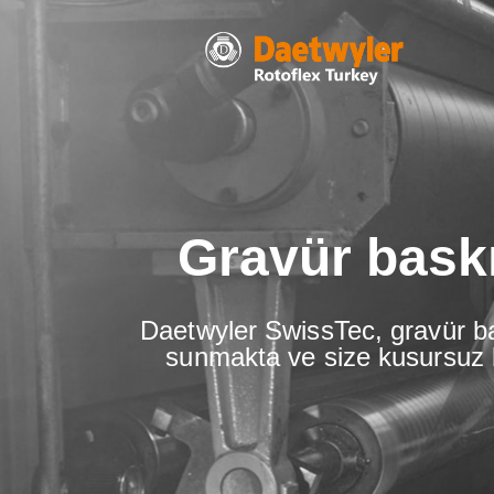
Gravür baskı
Daetwyler SwissTec, gravür b
sunmakta ve size kusursuz 