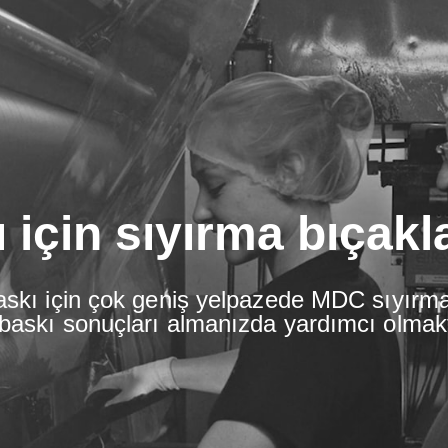
 için sıyırma bıçakla
askı için çok geniş yelpazede MDC sıyırma
baskı sonuçları almanızda yardımcı olmakt