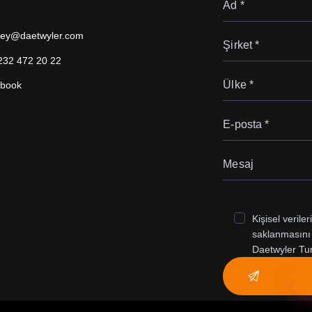
ey@daetwyler.com
232 472 20 22
book
Kişisel verile
saklanmasını 
Daetwyler Tur