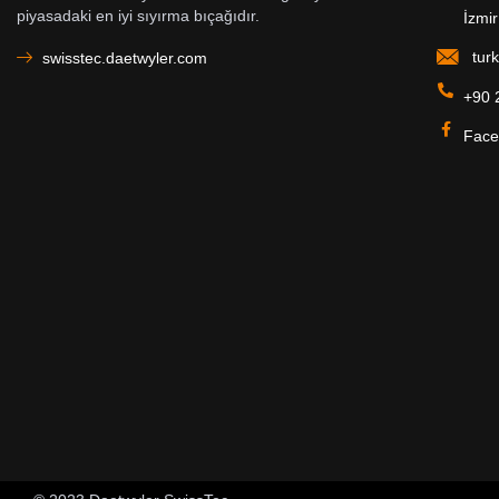
piyasadaki en iyi sıyırma bıçağıdır.
İzmir
turk
swisstec.daetwyler.com
+90 
Face