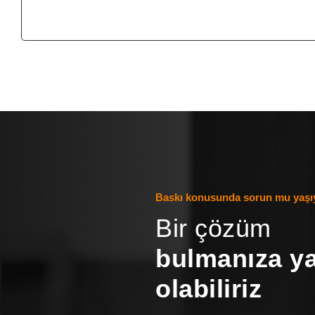
Baskı konusunda sorun mu yaş
Bir çözüm
bulmanıza y
olabiliriz